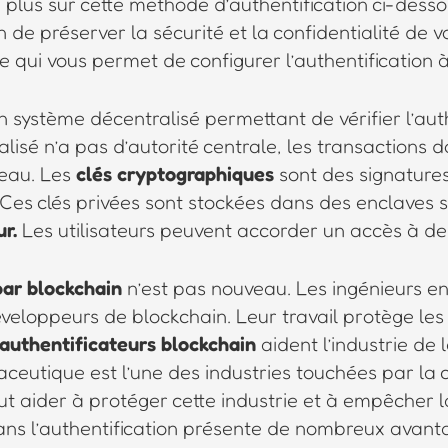
 plus sur cette méthode d’authentification ci-dessou
 de préserver la sécurité et la confidentialité de 
le qui vous permet de configurer l’authentification 
n système décentralisé permettant de vérifier l’aut
isé n’a pas d’autorité centrale, les transactions d
seau. Les
clés cryptographiques
sont des signatures
. Ces clés privées sont stockées dans des enclaves s
ur.
Les utilisateurs peuvent accorder un accès à des
par blockchain
n’est pas nouveau. Les ingénieurs e
éveloppeurs de blockchain. Leur travail protège les
authentificateurs blockchain
aident l’industrie de l
ceutique est l’une des industries touchées par la c
eut aider à protéger cette industrie et à empêcher
ns l’authentification présente de nombreux avantag